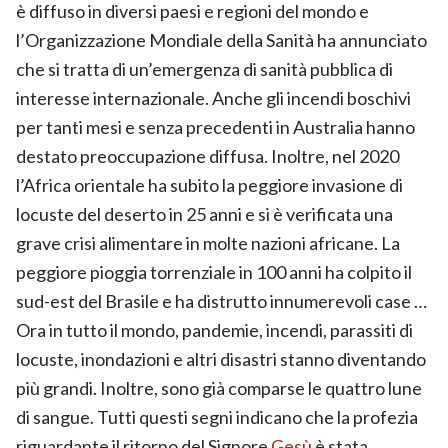
è diffuso in diversi paesi e regioni del mondo e
l’Organizzazione Mondiale della Sanità ha annunciato
che si tratta di un’emergenza di sanità pubblica di
interesse internazionale. Anche gli incendi boschivi
per tanti mesi e senza precedenti in Australia hanno
destato preoccupazione diffusa. Inoltre, nel 2020
l’Africa orientale ha subito la peggiore invasione di
locuste del deserto in 25 anni e si è verificata una
grave crisi alimentare in molte nazioni africane. La
peggiore pioggia torrenziale in 100 anni ha colpito il
sud-est del Brasile e ha distrutto innumerevoli case …
Ora in tutto il mondo, pandemie, incendi, parassiti di
locuste, inondazioni e altri disastri stanno diventando
più grandi. Inoltre, sono già comparse le quattro lune
di sangue. Tutti questi segni indicano che la profezia
riguardante il ritorno del Signore
Gesù
è stata