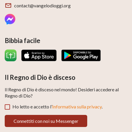
peccati. Dal fatto dell’opera di Dio, vediamo che Dio
contact@vangelodioggi.org
ha sempre realizzato la Sua opera sulla terra per
salvare le persone e guidarle a vivere e adorare Dio, e
non ha mai preso nessuno in aria. Pertanto, la nostra
aspettativa di essere rapiti nell’aria non è in linea con il
Bibbia facile
fatto dell’opera di Dio.
Che cos’è il rapimento prima delle
catastrofi?
Il Regno di Dio è disceso
Il Regno di Dio è disceso nel mondo! Desideri accedere al
Regno di Dio?
Ho letto e accetto l’
Informativa sulla privacy
.
Connettiti con noi su Messenger