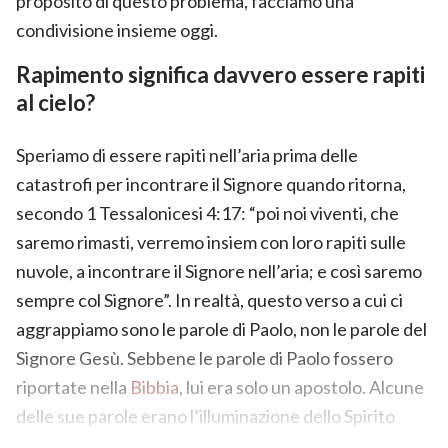
proposito di questo problema, facciamo una
condivisione insieme oggi.
Rapimento significa davvero essere rapiti
al cielo?
Speriamo di essere rapiti nell’aria prima delle
catastrofi per incontrare il Signore quando ritorna,
secondo 1 Tessalonicesi 4:17: “poi noi viventi, che
saremo rimasti, verremo insiem con loro rapiti sulle
nuvole, a incontrare il Signore nell’aria; e così saremo
sempre col Signore”. In realtà, questo verso a cui ci
aggrappiamo sono le parole di Paolo, non le parole del
Signore Gesù. Sebbene le parole di Paolo fossero
riportate nella
Bibbia
, lui era solo un apostolo. Alcune
delle sue parole erano l’illuminazione dello
Spirito
Santo
, ma alcune erano le sue nozioni e immaginazioni,