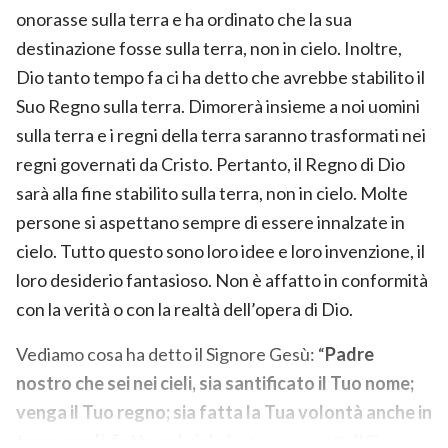
onorasse sulla terra e ha ordinato che la sua
destinazione fosse sulla terra, non in cielo. Inoltre,
Dio tanto tempo fa ci ha detto che avrebbe stabilito il
Suo Regno sulla terra. Dimorerà insieme a noi uomini
sulla terra e i regni della terra saranno trasformati nei
regni governati da Cristo. Pertanto, il Regno di Dio
sarà alla fine stabilito sulla terra, non in cielo. Molte
persone si aspettano sempre di essere innalzate in
cielo. Tutto questo sono loro idee e loro invenzione, il
loro desiderio fantasioso. Non è affatto in conformità
con la verità o con la realtà dell’opera di Dio.
Vediamo cosa ha detto il Signore Gesù: “
Padre
nostro che sei nei cieli, sia santificato il Tuo nome;
venga il Tuo regno; sia fatta la Tua volontà anche in
terra com’è fatta nel cielo
”
. Il Signore
(Matteo 6:9-10)