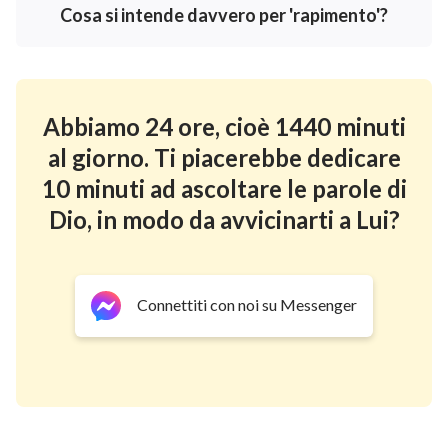
Dio. Al contrario, quando Dio inizialmente creò
Cosa si intende davvero per 'rapimento'?
l’uomo, prestabilì che l’umanità avrebbe vissuto sulla
terra. Dio Si avvalse della terra per creare i
progenitori dell’umanità, Adamo ed Eva, e li aiutò a
Abbiamo 24 ore, cioè 1440 minuti
insediarsi nel giardino dell’Eden. Essi ascoltavano le
al giorno. Ti piacerebbe dedicare
parole di Dio, ricevevano le Sue benedizioni e
gestivano ogni cosa all’interno del giardino. In
10 minuti ad ascoltare le parole di
seguito, l’umanità avrebbe anch’essa gestito ogni
Dio, in modo da avvicinarti a Lui?
cosa sulla terra, ma non in cielo. Quando l’umanità
venne corrotta nel profondo e la terra fu piena di
corruzione e violenza, Dio decise di impiegare
Connettiti con noi su Messenger
un’alluvione per distruggere il mondo. Dio salvò Noè,
una persona giusta che venerava Dio, ma non lo rapì in
cielo affinché potesse sfuggire alle acque. Dio fece,
invece, costruire a Noè l’arca. Quando arrivarono le
inondazioni, Noè e la sua famiglia di otto persone