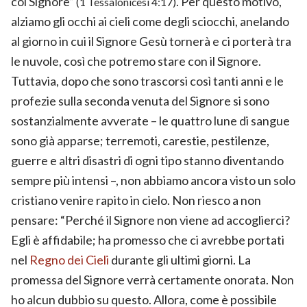
col Signore”
. Per questo motivo,
(1 Tessalonicesi 4:17)
alziamo gli occhi ai cieli come degli sciocchi, anelando
al giorno in cui il Signore Gesù tornerà e ci porterà tra
le nuvole, così che potremo stare con il Signore.
Tuttavia, dopo che sono trascorsi così tanti anni e le
profezie sulla seconda venuta del Signore si sono
sostanzialmente avverate – le quattro lune di sangue
sono già apparse; terremoti, carestie, pestilenze,
guerre e altri disastri di ogni tipo stanno diventando
sempre più intensi –, non abbiamo ancora visto un solo
cristiano venire rapito in cielo. Non riesco a non
pensare: “Perché il Signore non viene ad accoglierci?
Egli è affidabile; ha promesso che ci avrebbe portati
nel
Regno dei Cieli
durante gli ultimi giorni. La
promessa del Signore verrà certamente onorata. Non
ho alcun dubbio su questo. Allora, come è possibile