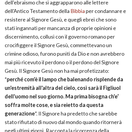
dell'ebraismo che si aggrapparono alle lettere
dell'Antico Testamento della
Bibbia
per condannare e
resistere al Signore Gesù, e quegli ebrei che sono
stati ingannati per mancanza di proprie opinioni e
discernimento, collusi con il governo romano per
crocifiggere il Signore Gesù, commettevano un
crimine odioso, furono puniti da Dio e non avrebbero
mai più ricevuto il perdono o il perdono del Signore
Gesù. Il Signore Gesù non ha mai profetizzato:
“
perché com'è il lampo che balenando risplende da
un'estremità all'altra del cielo, così sarà il Figliuol
dell'uomo nel suo giorno. Ma prima bisogna ch'e’
soffra molte cose, e sia reietto da questa
generazione
”. Il Signore ha predetto che sarebbe
stato rifiutato di nuovo dal mondo quando ritornerà
negli ultimi giorni. Racconta la ricorrenza della