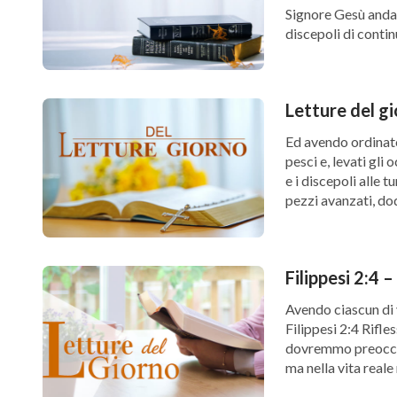
Signore Gesù andas
discepoli di conti
Cristo sapeva che 
Letture del g
Ed avendo ordinato 
pesci e, levati gli o
e i discepoli alle 
pezzi avanzati, dod
Filippesi 2:4 
Avendo ciascun di v
Filippesi 2:4 Rifle
dovremmo preoccupa
ma nella vita reale
[…]