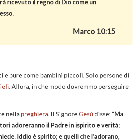
vrà ricevuto il regno di Dio come un
 esso.
Marco 10:15
i e pure come bambini piccoli. Solo persone di
ieli
. Allora, in che modo dovremmo perseguire
te nella
preghiera
. Il Signore
Gesù
disse: “
Ma
atori adoreranno il Padre in ispirito e verità;
iede. Iddio è spirito; e quelli che l’adorano,