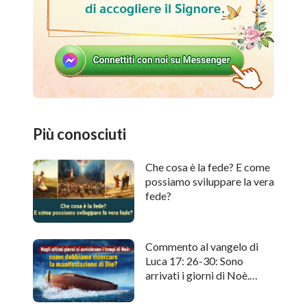
Più conosciuti
Che cosa è la fede? E come
possiamo sviluppare la vera
fede?
Commento al vangelo di
Luca 17: 26-30: Sono
arrivati i giorni di Noè.
Come cercare l'apparizione
di Dio?