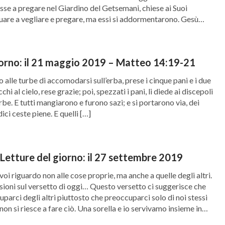
se a pregare nel Giardino del Getsemani, chiese ai Suoi
nuare a vegliare e pregare, ma essi si addormentarono. Gesù
[…]
iorno: il 21 maggio 2019 – Matteo 14:19-21
alle turbe di accomodarsi sull’erba, prese i cinque pani e i due
cchi al cielo, rese grazie; poi, spezzati i pani, li diede ai discepoli
turbe. E tutti mangiarono e furono sazi; e si portarono via, dei
ici ceste piene. E quelli […]
– Letture del giorno: il 27 settembre 2019
oi riguardo non alle cose proprie, ma anche a quelle degli altri.
ssioni sul versetto di oggi… Questo versetto ci suggerisce che
rci degli altri piuttosto che preoccuparci solo di noi stessi
 non si riesce a fare ciò. Una sorella e io servivamo insieme in