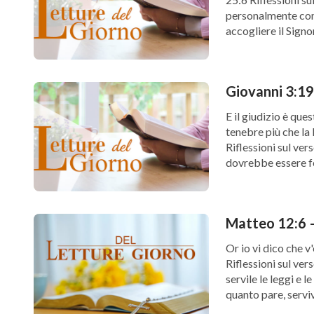
personalmente come
accogliere il Signo
[…]
Giovanni 3:19
E il giudizio è que
tenebre più che la
Riflessioni sul ve
dovrebbe essere fe
Matteo 12:6 –
Or io vi dico che 
Riflessioni sul ver
servile le leggi e 
quanto pare, servi