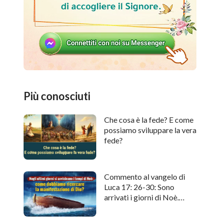
Più conosciuti
Che cosa è la fede? E come
possiamo sviluppare la vera
fede?
Commento al vangelo di
Luca 17: 26-30: Sono
arrivati i giorni di Noè.
Come cercare l'apparizione
di Dio?