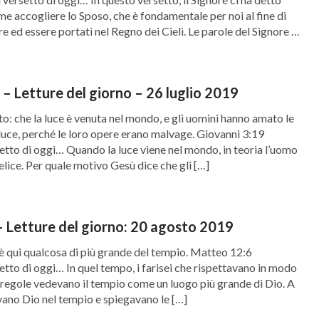
 accogliere lo Sposo, che è fondamentale per noi al fine di
re ed essere portati nel Regno dei Cieli. Le parole del Signore ci
 – Letture del giorno – 26 luglio 2019
sto: che la luce è venuta nel mondo, e gli uomini hanno amato le
 luce, perché le loro opere erano malvage. Giovanni 3:19
rsetto di oggi… Quando la luce viene nel mondo, in teoria l’uomo
lice. Per quale motivo Gesù dice che gli […]
 Letture del giorno: 20 agosto 2019
v'è qui qualcosa di più grande del tempio. Matteo 12:6
setto di oggi… In quel tempo, i farisei che rispettavano in modo
le regole vedevano il tempio come un luogo più grande di Dio. A
vano Dio nel tempio e spiegavano le […]