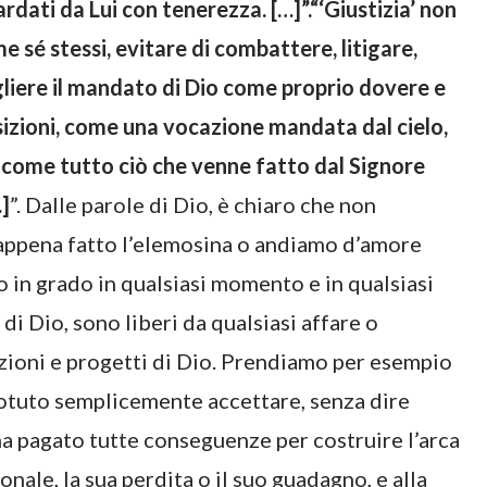
rdati da Lui con tenerezza. […]”.“‘Giustizia’ non
me sé stessi, evitare di combattere, litigare,
ogliere il mandato di Dio come proprio dovere e
osizioni, come una vocazione mandata dal cielo,
o come tutto ciò che venne fatto dal Signore
…]
”. Dalle parole di Dio, è chiaro che non
appena fatto l’elemosina o andiamo d’amore
no in grado in qualsiasi momento e in qualsiasi
di Dio, sono liberi da qualsiasi affare o
azioni e progetti di Dio. Prendiamo per esempio
otuto semplicemente accettare, senza dire
 ha pagato tutte conseguenze per costruire l’arca
nale, la sua perdita o il suo guadagno, e alla