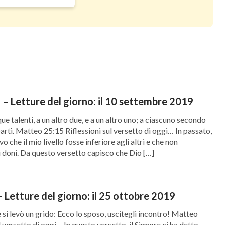
– Letture del giorno: il 10 settembre 2019
que talenti, a un altro due, e a un altro uno; a ciascuno secondo
partì. Matteo 25:15 Riflessioni sul versetto di oggi… In passato,
 che il mio livello fosse inferiore agli altri e che non
i doni. Da questo versetto capisco che Dio […]
 Letture del giorno: il 25 ottobre 2019
 si levò un grido: Ecco lo sposo, uscitegli incontro! Matteo
l versetto di oggi… In questo versetto, il Signore ci ha detto