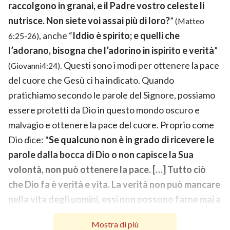
raccolgono in granai, e il Padre vostro celeste li
nutrisce. Non siete voi assai più di loro?
”
(Matteo
, anche “
Iddio è spirito; e quelli che
6:25-26)
l’adorano, bisogna che l’adorino in ispirito e verità
”
. Questi sono i modi per ottenere la pace
(Giovanni4:24)
del cuore che Gesù ci ha indicato. Quando
pratichiamo secondo le parole del Signore, possiamo
essere protetti da Dio in questo mondo oscuro e
malvagio e ottenere la pace del cuore. Proprio come
Dio dice: “
Se qualcuno non è in grado di ricevere le
parole dalla bocca di Dio o non capisce la Sua
volontà, non può ottenere la pace. […] Tutto ciò
che Dio fa è verità e vita. La verità non può mancare
nella vita degli uomini, essi non possono farne mai a
meno; potresti anche dire che è la cosa più grande.
Mostra di più
Sebbene tu non possa vederla né toccarla, la sua