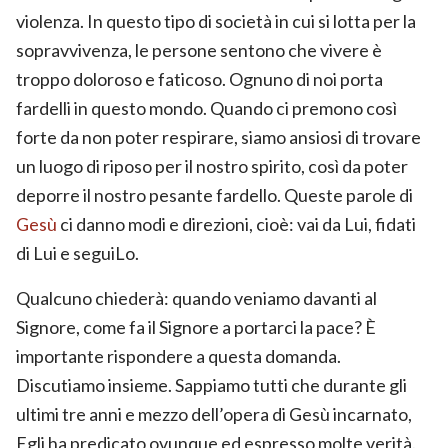
violenza. In questo tipo di società in cui si lotta per la
sopravvivenza, le persone sentono che vivere è
troppo doloroso e faticoso. Ognuno di noi porta
fardelli in questo mondo. Quando ci premono così
forte da non poter respirare, siamo ansiosi di trovare
un luogo di riposo per il nostro spirito, così da poter
deporre il nostro pesante fardello. Queste parole di
Gesù
ci danno modi e direzioni, cioè: vai da Lui, fidati
di Lui e seguiLo.
Qualcuno chiederà: quando veniamo davanti al
Signore, come fa il Signore a portarci la pace? È
importante rispondere a questa domanda.
Discutiamo insieme. Sappiamo tutti che durante gli
ultimi tre anni e mezzo dell’opera di Gesù incarnato,
Egli ha predicato ovunque ed espresso molte verità.