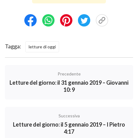
importanza per te non può essere ignorata; la
verità è l’unica cosa che possa portare la pace nel
tuo cuore
”.
Letture del giorno mostreranno di più per
Tagga:
letture di oggi
la devozione spirituale cristiana:
Matrimonio Cristiano – Chi ha salvato il suo
matrimonio?
Precedente
Letture del giorno: il 31 gennaio 2019 – Giovanni
Famiglia cristiana – Tre segreti per risolvere il “divario
10: 9
generazionale”
Successiva
Letture del giorno: il 5 gennaio 2019 – I Pietro
4:17