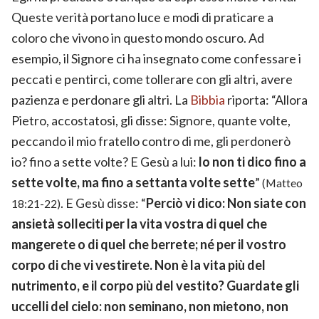
Queste verità portano luce e modi di praticare a
coloro che vivono in questo mondo oscuro. Ad
esempio, il Signore ci ha insegnato come confessare i
peccati e pentirci, come tollerare con gli altri, avere
pazienza e perdonare gli altri. La
Bibbia
riporta: “Allora
Pietro, accostatosi, gli disse: Signore, quante volte,
peccando il mio fratello contro di me, gli perdonerò
io? fino a sette volte? E Gesù a lui:
lo non ti dico fino a
sette volte, ma fino a settanta volte sette
”
(Matteo
. E Gesù disse: “
Perciò vi dico: Non siate con
18:21-22)
ansietà solleciti per la vita vostra di quel che
mangerete o di quel che berrete; né per il vostro
corpo di che vi vestirete. Non è la vita più del
nutrimento, e il corpo più del vestito? Guardate gli
uccelli del cielo: non seminano, non mietono, non