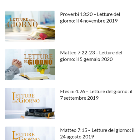
nell’opera di Dio per la gestione dell’uomo, ossia il
passaggio principale per la trasformazione e la
Proverbi 13:20 – Letture del
perfezione. Pertanto tu, peccatore che è stato solo
giorno: il 4 novembre 2019
redento, non puoi ricevere direttamente l’eredità di
Dio
”.
Letture del giorno mostreranno di più per
Matteo 7:22-23 – Letture del
giorno: il 5 gennaio 2020
la devozione spirituale cristiana:
Vangelo di domani—Ho trovato la via per liberarmi dal
peccato
Efesini 4:26 – Letture del giorno: il
7 settembre 2019
Matteo 7:15 – Letture del giorno: il
24 agosto 2019