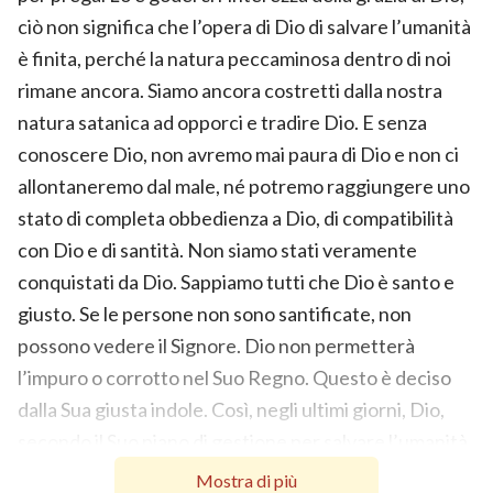
ciò non significa che l’opera di Dio di salvare l’umanità
è finita, perché la natura peccaminosa dentro di noi
rimane ancora. Siamo ancora costretti dalla nostra
natura satanica ad opporci e tradire Dio. E senza
conoscere Dio, non avremo mai paura di Dio e non ci
allontaneremo dal male, né potremo raggiungere uno
stato di completa obbedienza a Dio, di compatibilità
con Dio e di santità. Non siamo stati veramente
conquistati da Dio. Sappiamo tutti che Dio è santo e
giusto. Se le persone non sono santificate, non
possono vedere il Signore. Dio non permetterà
l’impuro o corrotto nel Suo Regno. Questo è deciso
dalla Sua giusta indole. Così, negli ultimi giorni, Dio,
secondo il Suo piano di gestione per salvare l’umanità,
ha eseguito la Sua opera di giudizio e castigo, per
Mostra di più