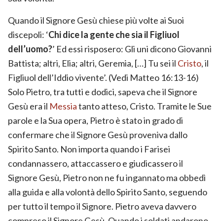
Quando il Signore Gesù chiese più volte ai Suoi
discepoli: ‘
Chi dice la gente che sia il Figliuol
dell’uomo?
’ Ed essi risposero: Gli uni dicono Giovanni
Battista; altri, Elia; altri, Geremia, […] Tu sei il
Cristo
, il
Figliuol dell’Iddio vivente’. (Vedi Matteo 16:13-16)
Solo Pietro, tra tutti e dodici, sapeva che il Signore
Gesù era il
Messia
tanto atteso, Cristo. Tramite le Sue
parole e la Sua opera, Pietro è stato in grado di
confermare che il Signore Gesù proveniva dallo
Spirito Santo. Non importa quando i Farisei
condannassero, attaccassero e giudicassero il
Signore Gesù, Pietro non ne fu ingannato ma obbedì
alla guida e alla volontà dello Spirito Santo, seguendo
per tutto il tempo il Signore. Pietro aveva davvero
compreso il Signore Gesù. Quando i soldati andarono