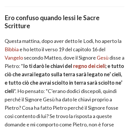
Ero confuso quando lessi le Sacre
Scritture
Questa mattina, dopo aver detto le Lodi, ho aperto la
Bibbia
e ho letto il verso 19 del capitolo 16 del
Vangelo
secondo Matteo, dove il Signore
Gesù
disse a
Pietro: “
Io ti darò le chiavi del
regno dei cieli
; e tutto
ciò che avrai legato sulla terra sarà legato ne’ cieli,
e tutto ciò che avrai sciolto in terra sarà sciolto ne’
cieli
”. Ho pensato: “C’erano dodici discepoli, quindi
perché il Signore Gesù ha dato le chiavi proprio a
Pietro? Cosa ha fatto Pietro perché il Signore fosse
così contento di lui? Se trovo la risposta a queste
domande e mi comporto come Pietro, non è forse