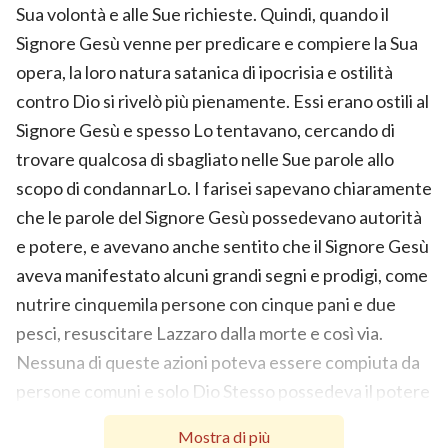
Sua volontà e alle Sue richieste. Quindi, quando il
Signore Gesù venne per predicare e compiere la Sua
opera, la loro natura satanica di ipocrisia e ostilità
contro Dio si rivelò più pienamente. Essi erano ostili al
Signore Gesù e spesso Lo tentavano, cercando di
trovare qualcosa di sbagliato nelle Sue parole allo
scopo di condannarLo. I farisei sapevano chiaramente
che le parole del Signore Gesù possedevano autorità
e potere, e avevano anche sentito che il Signore Gesù
aveva manifestato alcuni grandi segni e prodigi, come
nutrire cinquemila persone con cinque pani e due
pesci, resuscitare Lazzaro dalla morte e così via.
Nessuna di queste azioni poteva essere compiuta da
persone comuni e solo Dio Stesso possedeva il potere
e l’autorità per realizzarle. Tuttavia, i farisei aderivano
Mostra di più