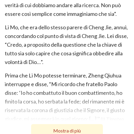
verità di cui dobbiamo andare alla ricerca. Non può
essere così semplice come immaginiamo che sia”.
Li Mo, che era dello stesso parere di Cheng Jie, annuì,
concordando col punto di vista di Cheng Jie. Lei disse,
“Credo, a proposito della questione che la chiave di
tutto sia solo capire che cosa significa obbedire alla
volontà di Dio…”.
Prima che Li Mo potesse terminare, Zheng Qiuhua
interruppe e disse, “Mi ricordo che fratello Paolo
disse: ‘Io ho combattuto il buon combattimento, ho
finito la corsa, ho serbata la fede; del rimanente mi è
riservata la corona di giustizia che il Signore, il giusto
giudice, mi assegnerà in quel giorno; […]’”
(II Timoteo
.
4:7–8)
Mostra di più