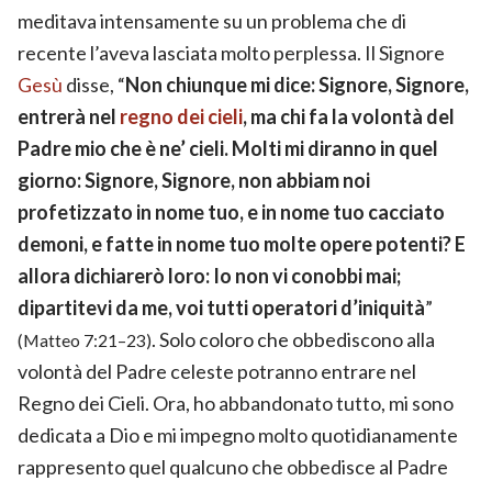
meditava intensamente su un problema che di
recente l’aveva lasciata molto perplessa. Il Signore
Gesù
disse, “
Non chiunque mi dice: Signore, Signore,
entrerà nel
regno dei cieli
, ma chi fa la volontà del
Padre mio che è ne’ cieli. Molti mi diranno in quel
giorno: Signore, Signore, non abbiam noi
profetizzato in nome tuo, e in nome tuo cacciato
demoni, e fatte in nome tuo molte opere potenti? E
allora dichiarerò loro: Io non vi conobbi mai;
dipartitevi da me, voi tutti operatori d’iniquità
”
. Solo coloro che obbediscono alla
(Matteo 7:21–23)
volontà del Padre celeste potranno entrare nel
Regno dei Cieli. Ora, ho abbandonato tutto, mi sono
dedicata a Dio e mi impegno molto quotidianamente
rappresento quel qualcuno che obbedisce al Padre