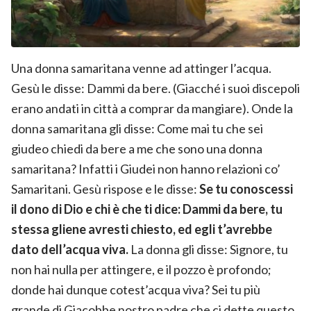
Una donna samaritana venne ad attinger l’acqua.
Gesù le disse: Dammi da bere. (Giacché i suoi discepoli
erano andati in città a comprar da mangiare). Onde la
donna samaritana gli disse: Come mai tu che sei
giudeo chiedi da bere a me che sono una donna
samaritana? Infatti i Giudei non hanno relazioni co’
Samaritani. Gesù rispose e le disse:
Se tu conoscessi
il dono di Dio e chi è che ti dice: Dammi da bere, tu
stessa gliene avresti chiesto, ed egli t’avrebbe
dato dell’acqua viva.
La donna gli disse: Signore, tu
non hai nulla per attingere, e il pozzo è profondo;
donde hai dunque cotest’acqua viva? Sei tu più
grande di Giacobbe nostro padre che ci dette questo