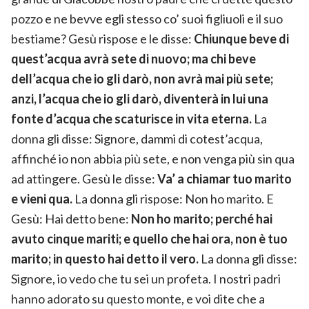
pozzo e ne bevve egli stesso co’ suoi figliuoli e il suo
bestiame? Gesù rispose e le disse:
Chiunque beve di
quest’acqua avrà sete di nuovo; ma chi beve
dell’acqua che io gli darò, non avrà mai più sete;
anzi, l’acqua che io gli darò, diventerà in lui una
fonte d’acqua che scaturisce in vita eterna.
La
donna gli disse: Signore, dammi di cotest’acqua,
affinché io non abbia più sete, e non venga più sin qua
ad attingere. Gesù le disse:
Va’ a chiamar tuo marito
e vieni qua.
La donna gli rispose: Non ho marito. E
Gesù: Hai detto bene:
Non ho marito; perché hai
avuto cinque mariti; e quello che hai ora, non è tuo
marito; in questo hai detto il vero.
La donna gli disse:
Signore, io vedo che tu sei un profeta. I nostri padri
hanno adorato su questo monte, e voi dite che a