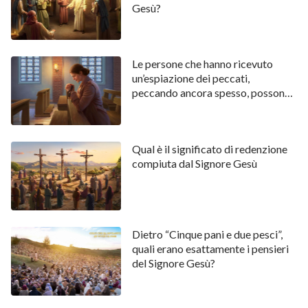
veramente il Salvator del mondo.
Gesù?
Condividerne di più:
Le persone che hanno ricevuto
Ho sentito la voce di Dio
un’espiazione dei peccati,
peccando ancora spesso, possono
Ho accolto il ritorno del Signore Gesù
entrare nel Regno dei Cieli?
Qual è il significato di redenzione
compiuta dal Signore Gesù
Dietro “Cinque pani e due pesci”,
quali erano esattamente i pensieri
del Signore Gesù?