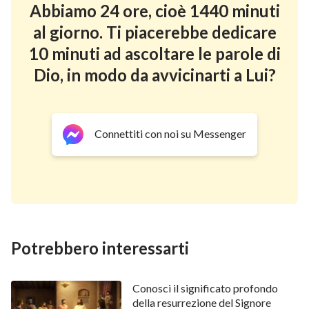
frutto per la vita eterna, affinché il seminatore ed il
Abbiamo 24 ore, cioè 1440 minuti
mietitore si rallegrino assieme. Poiché in questo è
al giorno. Ti piacerebbe dedicare
vero il detto: L’uno semina e l’altro miete. Io v’ho
10 minuti ad ascoltare le parole di
mandati a mieter quello intorno a cui non avete
Dio, in modo da avvicinarti a Lui?
faticato; altri hanno faticato, e voi siete entrati
nella lor fatica.
Or molti de’ Samaritani di quella città credettero in lui
Connettiti con noi su Messenger
a motivo della testimonianza resa da quella donna:
Egli m’ha detto tutte le cose che ho fatte. Quando
dunque i Samaritani furono venuti a lui, lo pregarono
di trattenersi da loro; ed egli si trattenne quivi due
giorni. E più assai credettero a motivo della sua
Potrebbero interessarti
parola; e dicevano alla donna: Non è più a motivo di
quel che tu ci hai detto, che crediamo; perché
Conosci il significato profondo
abbiamo udito da noi, e sappiamo che questi è
della resurrezione del Signore