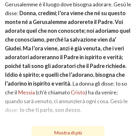
Gerusalemme è il luogo dove bisogna adorare. Gesù le
disse:
Donna, credimi; l’ora viene che né su questo
monte né a Gerusalemme adorerete il Padre. Voi
adorate quel che non conoscete; noi adoriamo quel
che conosciamo, perché la salvazione vien da’
Giudei. Ma l’ora viene, anzi è già venuta, che i veri
adoratori adoreranno il Padre in ispirito e verità;
poiché tali sono gli adoratori che il Padre richiede.
Iddio è spirito; e quelli che l’adorano, bisogna che
l’adorino in ispirito e verità.
La donna gli disse: Io so
che il
Messia
(ch’è chiamato
Cristo
) ha da venire;
quando sarà venuto, ci annunzierà ogni cosa. Gesù le
disse:
Io che ti parlo, son desso.
In quel mentre giunsero i suoi discepoli, e si
maravigliarono ch’egli parlasse con una donna; ma pur
Mostra di più