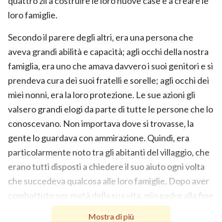
quattro zii a costruire le loro nuove case e a creare le
loro famiglie.
Secondo il parere degli altri, era una persona che
aveva grandi abilità e capacità; agli occhi della nostra
famiglia, era uno che amava davvero i suoi genitori e si
prendeva cura dei suoi fratelli e sorelle; agli occhi dei
miei nonni, era la loro protezione. Le sue azioni gli
valsero grandi elogi da parte di tutte le persone che lo
conoscevano. Non importava dove si trovasse, la
gente lo guardava con ammirazione. Quindi, era
particolarmente noto tra gli abitanti del villaggio, che
erano tutti disposti a chiedere il suo aiuto ogni volta
che succedeva qualcosa alle loro famiglie. Dopo aver
combattuto per metà della sua vita, mio padre alla fine
ha vissuto una bella vita, riuscendo a comprarsi
Mostra di più