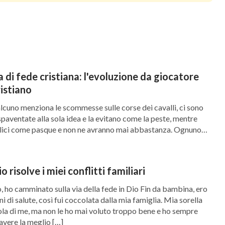
ando il Vangelo di Dio e ascoltando le Sue
 protezione, e sperimentare pace e gioia. Lessi
 di questi esseri umani che soffrono
tanco di queste persone senza consapevolezza,
di fede cristiana: l'evoluzione da giocatore
evere una risposta da loro. Egli vuole cercare,
istiano
rtarti acqua e cibo e svegliarti, in modo che tu
lcuno menziona le scommesse sulle corse dei cavalli, ci sono
paventate alla sola idea e la evitano come la peste, mentre
 stanco e quando comincerai a sentire la
felici come pasque e non ne avranno mai abbastanza. Ognuno
ne diversa sulle scommesse ippiche . Sono stato un giocatore
plesso, non piangere. Dio Onnipotente,
ato […]
alsiasi momento
”. Ogni Sua parola riscaldava il
o risolve i miei conflitti familiari
ergermi in profondi pensieri. Quando avevo
o, ho camminato sulla via della fede in Dio Fin da bambina, ero
re a vivere, Dio Si era accorto del mio dolore,
ni di salute, così fui coccolata dalla mia famiglia. Mia sorella
cola di me, ma non le ho mai voluto troppo bene e ho sempre
elli e le sorelle, e aveva atteso che io tornassi
 avere la meglio […]