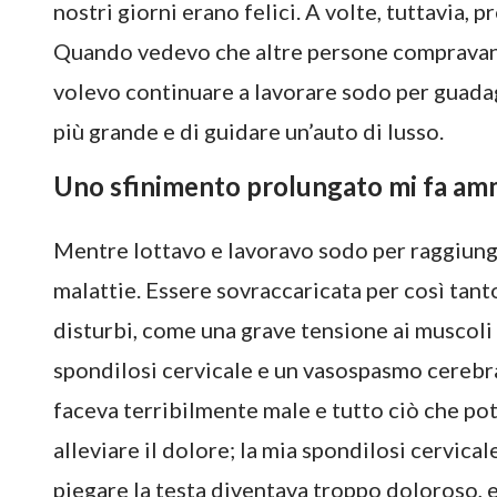
nostri giorni erano felici. A volte, tuttavia,
Quando vedevo che altre persone compravano 
volevo continuare a lavorare sodo per guadag
più grande e di guidare un’auto di lusso.
Uno sfinimento prolungato mi fa am
Mentre lottavo e lavoravo sodo per raggiunger
malattie. Essere sovraccaricata per così tant
disturbi, come una grave tensione ai muscoli d
spondilosi cervicale e un vasospasmo cerebra
faceva terribilmente male e tutto ciò che pote
alleviare il dolore; la mia spondilosi cervicale
piegare la testa diventava troppo doloroso, e 