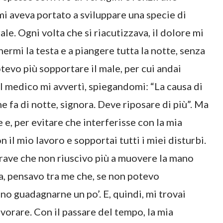
 mi aveva portato a sviluppare una specie di
le. Ogni volta che si riacutizzava, il dolore mi
nermi la testa e a piangere tutta la notte, senza
evo più sopportare il male, per cui andai
 Il medico mi avvertì, spiegandomi: “La causa di
he fa di notte, signora. Deve riposare di più”. Ma
e e, per evitare che interferisse con la mia
il mio lavoro e sopportai tutti i miei disturbi.
ì grave che non riuscivo più a muovere la mano
via, pensavo tra me che, se non potevo
o guadagnarne un po’. E, quindi, mi trovai
avorare. Con il passare del tempo, la mia