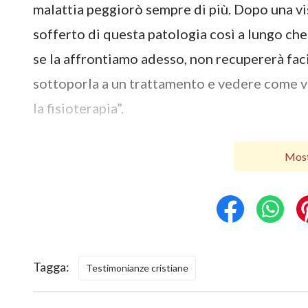
malattia peggiorò sempre di più. Dopo una vis
sofferto di questa patologia così a lungo ch
se la affrontiamo adesso, non recupererà fac
sottoporla a un trattamento e vedere come va;
la fisioterapia”.
Dopo circa venti giorni di trattamento, mio f
Most
tono brusco: “Stai spendendo tutti i nostri s
si lamentò e commentò: “Non sei capace di gu
Ascoltando i loro rimproveri tanto freddi, ne 
sentii sconvolta, come se il mio cuore fosse s
e pensai a come avevo trascorso la maggior p
Tagga:
Testimonianze cristiane
guadagnare denaro. Avevo pensato che sarei s