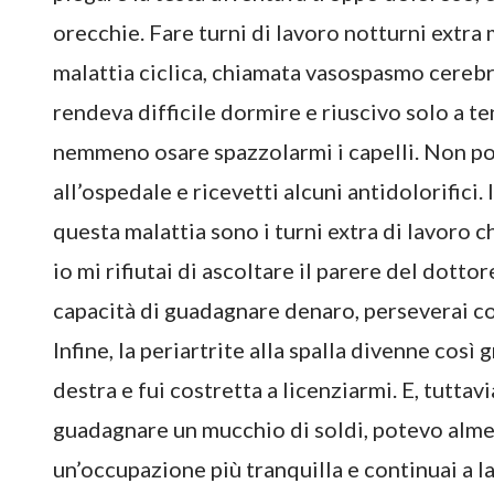
orecchie. Fare turni di lavoro notturni extra
malattia ciclica, chiamata vasospasmo cerebra
rendeva difficile dormire e riuscivo solo a te
nemmeno osare spazzolarmi i capelli. Non pot
all’ospedale e ricevetti alcuni antidolorifici.
questa malattia sono i turni extra di lavoro c
io mi rifiutai di ascoltare il parere del dottor
capacità di guadagnare denaro, perseverai con 
Infine, la periartrite alla spalla divenne cos
destra e fui costretta a licenziarmi. E, tutta
guadagnare un mucchio di soldi, potevo almen
un’occupazione più tranquilla e continuai a l