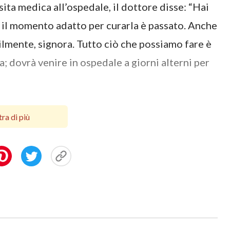
ita medica all’ospedale, il dottore disse: “Hai
e il momento adatto per curarla è passato. Anche
ilmente, signora. Tutto ciò che possiamo fare è
 dovrà venire in ospedale a giorni alterni per
iglio assunse un’espressione truce e disse in
ra di più
oldi per le tue tante malattie”. Anche mio marito
adagnare soldi, ma continui a spenderli”.
fui così ferita che scoppiai in lacrime e mi
tato spezzato. Quella sera, mi sedetti sul letto
arte della mia vita lavorando sodo per
tata capace di condurre un’esistenza felice se