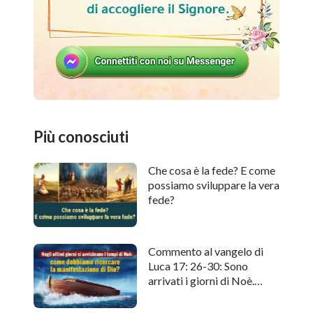
Più conosciuti
Che cosa è la fede? E come
possiamo sviluppare la vera
fede?
Commento al vangelo di
Luca 17: 26-30: Sono
arrivati i giorni di Noè.
Come cercare l'apparizione
di Dio?