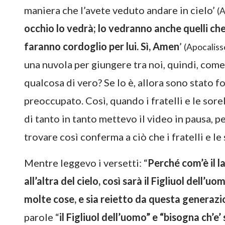
maniera che l’avete veduto andare in cielo’
(A
occhio lo vedrà; lo vedranno anche quelli che l
faranno cordoglio per lui. Sì, Amen
’
(Apocaliss
una nuvola per giungere tra noi, quindi, come 
qualcosa di vero? Se lo è, allora sono stato 
preoccupato. Così, quando i fratelli e le sore
di tanto in tanto mettevo il video in pausa, p
trovare così conferma a ciò che i fratelli e l
Mentre leggevo i versetti: “
Perché com’è il 
all’altra del cielo, così sarà il Figliuol dell
molte cose, e sia reietto da questa generaz
parole “
il Figliuol dell’uomo” e “bisogna ch’e