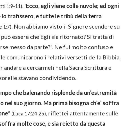
. ‘
Ecco, egli viene colle nuvole; ed ogni
tti 1:9-11)
o trafissero, e tutte le tribù della terra
. Non abbiamo visto il Signore scendere su
e 1:7)
può essere che Egli sia ritornato? Si tratta di
forse messo da parte?”. Ne fui molto confuso e
lle comunicarono i relativi versetti della Bibbia,
er andare a cercarmeli nella Sacra Scrittura e
e sorelle stavano condividendo.
lampo che balenando risplende da un’estremità
’uomo nel suo giorno. Ma prima bisogna ch’e’ soffra
ione
”
, riflettei attentamente sulle
(Luca 17:24-25)
’ soffra molte cose, e sia reietto da questa