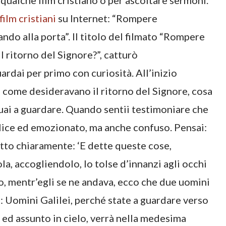
qualche film cristiano o per ascoltare sermoni.
film cristiani
su Internet: “Rompere
ando alla porta”. Il titolo del filmato “Rompere
 ritorno del Signore?”, catturò
rdai per primo con curiosità. All’inizio
 di come desideravano il ritorno del Signore, cosa
uai a guardare. Quando sentii testimoniare che
elice ed emozionato, ma anche confuso. Pensai:
ritto chiaramente: ‘E dette queste cose,
la, accogliendolo, lo tolse d’innanzi agli occhi
elo, mentr’egli se ne andava, ecco che due uomini
o: Uomini Galilei, perché state a guardare verso
i ed assunto in cielo, verrà nella medesima