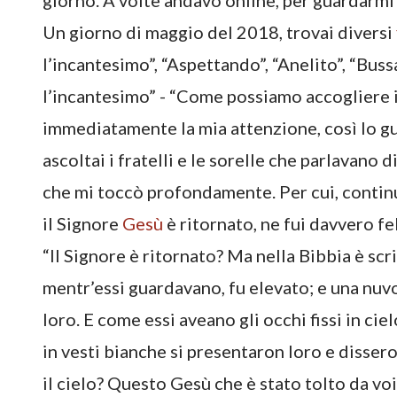
giorno. A volte andavo online, per guardarmi 
Un giorno di maggio del 2018, trovai diversi
l’incantesimo”, “Aspettando”, “Anelito”, “Buss
l’incantesimo” - “Come possiamo accogliere il
immediatamente la mia attenzione, così lo gua
ascoltai i fratelli e le sorelle che parlavano
che mi toccò profondamente. Per cui, contin
il Signore
Gesù
è ritornato, ne fui davvero f
“Il Signore è ritornato? Ma nella Bibbia è sc
mentr’essi guardavano, fu elevato; e una nuvo
loro. E come essi aveano gli occhi fissi in ci
in vesti bianche si presentaron loro e disser
il cielo? Questo Gesù che è stato tolto da vo