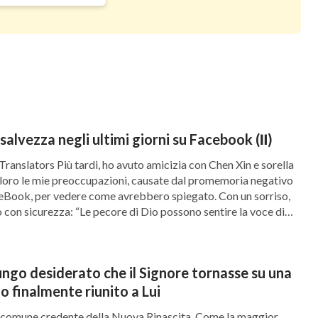
a nuvola, ma sai esattamente come Dio realizza
i capire, ebbene, come andrebbero spiegate le
iuol dell’uomo verrà negli ultimi giorni, nessuno
, ma solo il Padre sa, cioè, solo lo Spirito sa’. Se
mbrano parole vuote? Persino il Figlio dell’uomo
essi visto con i tuoi stessi occhi, quelle parole
salvezza negli ultimi giorni su Facebook (Ⅱ)
 detto Gesù all’epoca? ‘Ma quant’è a quel
Translators Più tardi, ho avuto amicizia con Chen Xin e sorella
 angeli dei cieli, neppure il Figliuolo, ma il
 loro le mie preoccupazioni, causate dal promemoria negativo
eBook, per vedere come avrebbero spiegato. Con un sorriso,
arà alla venuta del Figliuol dell’uomo. … Perciò,
o con sicurezza: “Le pecore di Dio possono sentire la voce di
erà […]
on pensate, il Figliuol dell’uomo verrà’. Quando
l Figlio dell’uomo Si riferisce al Dio che Si è
ungo desiderato che il Signore tornasse su una
une. Se non lo sa Lui Stesso, come lo sapresti
o finalmente riunito a Lui
 andato via. Quando arriverà non lo sa
a comune credente della Nuova Rinascita. Come la maggior