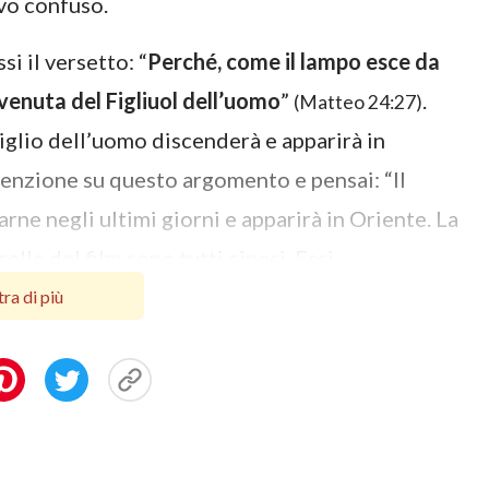
ovo confuso.
si il versetto: “
Perché, come il lampo esce da
 venuta del Figliuol dell’uomo
”
.
(Matteo 24:27)
glio dell’uomo discenderà e apparirà in
enzione su questo argomento e pensai: “Il
arne negli ultimi giorni e apparirà in Oriente. La
relle del film sono tutti cinesi. Essi
ovrei, quindi, ricercare la verità in questa
ra di più
re è vera, ma io non ricerco, allora non perderò
el Signore e di essere rapito nel Regno dei
atto.
ere con le nuvole” del Signore?