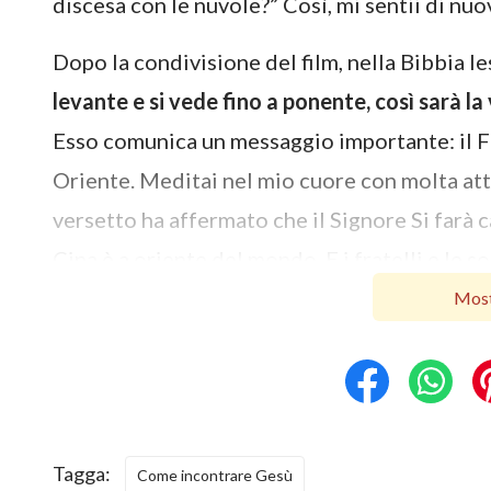
discesa con le nuvole?” Così, mi sentii di nu
Dopo la condivisione del film, nella Bibbia les
levante e si vede fino a ponente, così sarà la
Esso comunica un messaggio importante: il Fi
Oriente. Meditai nel mio cuore con molta att
versetto ha affermato che il Signore Si farà c
Cina è a oriente del mondo. E i fratelli e le so
testimoniano che il Signore è ritornato. Non d
Most
questione? Se la notizia del ritorno del Signo
forse l’opportunità di accogliere il ritorno d
Cieli?”. Decisi, pertanto, di indagare questo f
Che cosa indica il “discend
Tagga:
Come incontrare Gesù