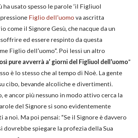
 ha usato spesso le parole ‘il Figliuol
espressione
Figlio dell’uomo
va ascritta
prio come il Signore Gesù, che nacque da un
soffrire ed essere respinto da questa
e Figlio dell’uomo”. Poi lessi un altro
sì pure avverrà a’ giorni del Figliuol dell’uomo
”
esso è lo stesso che al tempo di Noè. La gente
u cibo, bevande alcoliche e divertimenti.
 e ancor più nessuno in modo attivo cerca la
parole del Signore si sono evidentemente
ti a noi. Ma poi pensai: “Se il Signore è davvero
si dovrebbe spiegare la profezia della Sua