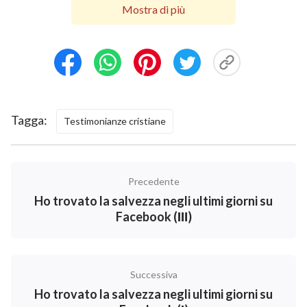
Dio Onnipotente è il Signore Gesù ritornato”.
Mostra di più
Dopo aver ascoltato la sua comunione, sono
diventato molto più motivata. Come credente nel
Signore per diversi decenni, ho aspettato il ritorno del
Signore. Sia io che Xinyi abbiamo considerato
ragionevole ciò che hanno detto. Poi lasciamo cadere
Tagga:
Testimonianze cristiane
le nostre preoccupazioni per indagare sull’opera di
Dio Onnipotente degli ultimi giorni.
Precedente
Ho trovato la salvezza negli ultimi giorni su
Facebook (Ⅲ)
Successiva
Ho trovato la salvezza negli ultimi giorni su