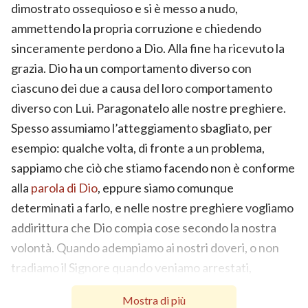
dimostrato ossequioso e si è messo a nudo,
ammettendo la propria corruzione e chiedendo
sinceramente perdono a Dio. Alla fine ha ricevuto la
grazia. Dio ha un comportamento diverso con
ciascuno dei due a causa del loro comportamento
diverso con Lui. Paragonatelo alle nostre preghiere.
Spesso assumiamo l’atteggiamento sbagliato, per
esempio: qualche volta, di fronte a un problema,
sappiamo che ciò che stiamo facendo non è conforme
alla
parola di Dio
, eppure siamo comunque
determinati a farlo, e nelle nostre preghiere vogliamo
addirittura che Dio compia cose secondo la nostra
volontà. Quando adempiamo ai nostri doveri, o non
tradiamo il Signore quando veniamo arrestati,
abbiamo l’impressione di essere molto devoti a Lui, di
Mostra di più
amarLo davvero. Allo stesso modo, quando