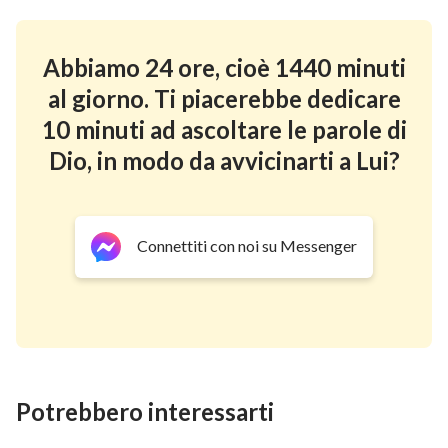
compassionevole al cospetto di Dio, e pregarLo con il
presupposto dell’obbedienza. Non dovremmo
Abbiamo 24 ore, cioè 1440 minuti
tentare di imporGli i nostri desideri o esigere che Egli
al giorno. Ti piacerebbe dedicare
agisca secondo il nostro volere. Dovremmo soltanto
10 minuti ad ascoltare le parole di
chiederGli che realizzi le cose in base alla Sua volontà.
Dio, in modo da avvicinarti a Lui?
Solo così Dio darà ascolto alle nostre preghiere e ci
illuminerà e guiderà.
2. Prega Dio con sincerità e onestà
Connettiti con noi su Messenger
Potrebbero interessarti