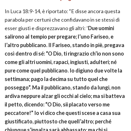
In Luca 18:9-14, è riportato: “E disse ancora questa
parabola per certuni che confidavano in se stessi di
esser giusti e disprezzavano gli altri: ‘
Due uomini
salirono al tempio per pregare; l’uno Fariseo, e
l’altro pubblicano. Il Fariseo, stando in piè, pregava
così dentro di sé: “O Dio, ti ringrazio ch’io non sono
come gli altri uomini, rapaci, ingiusti, adulteri; né
pure come quel pubblicano. Io digiuno due volte la
settimana; pago la decima su tutto quel che
posseggo”.
Ma il pubblicano, stando da lungi, non
ardiva neppure alzar gli occhi al cielo; ma si batteva
il petto, dicendo: “O Dio, sii placato verso me
peccatore!” Io vi dico che questi scese a casa sua
giustificato, piuttosto che quell’altro; perché
chiunque s’innalza sarà abbassato; ma chi si