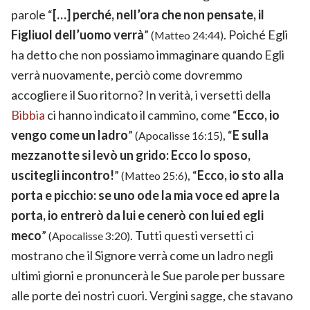
parole “
[…] perché, nell’ora che non pensate, il
Figliuol dell’uomo verrà
”
. Poiché Egli
(Matteo 24:44)
ha detto che non possiamo immaginare quando Egli
verrà nuovamente, perciò come dovremmo
accogliere il Suo ritorno? In verità, i versetti della
Bibbia
ci hanno indicato il cammino, come “
Ecco, io
vengo come un ladro
”
, “
E sulla
(Apocalisse 16:15)
mezzanotte si levò un grido: Ecco lo sposo,
uscitegli incontro!
”
, “
Ecco, io sto alla
(Matteo 25:6)
porta e picchio: se uno ode la mia voce ed apre la
porta, io entrerò da lui e cenerò con lui ed egli
meco
”
. Tutti questi versetti ci
(Apocalisse 3:20)
mostrano che il Signore verrà come un ladro negli
ultimi giorni e pronuncerà le Sue parole per bussare
alle porte dei nostri cuori. Vergini sagge, che stavano