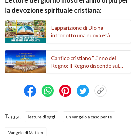
Letture del giorno mostreranno di più per
la devozione spirituale cristiana:
L’apparizione di Dio ha
introdotto una nuova età
Cantico cristiano "L'inno del
Regno: Il Regno discende sul
mondo" | Coro cristiano
Tagga:
letture di oggi
un vangelo a caso per te
Vangelo di Matteo