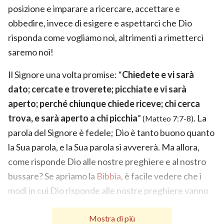
posizione e imparare a ricercare, accettare e
obbedire, invece di esigere e aspettarci che Dio
risponda come vogliamo noi, altrimenti a rimetterci
saremo noi!
Il Signore una volta promise: “
Chiedete e vi sarà
dato; cercate e troverete; picchiate e vi sarà
aperto; perché chiunque chiede riceve; chi cerca
trova, e sarà aperto a chi picchia
”
. La
(Matteo 7:7-8)
parola del Signore è fedele; Dio è tanto buono quanto
la Sua parola, e la Sua parola si avvererà. Ma allora,
come risponde Dio alle nostre preghiere e al nostro
bussare? Se apriamo la
Bibbia
, è facile vedere che i
modi in cui Dio risponde alle nostre preghiere vanno
spesso oltre la nostra immaginazione e infrangono le
Mostra di più
nostre convinzioni. Nel periodo dell’Antico