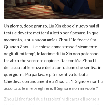
Un giorno, dopo pranzo, Liu Xin ebbe di nuovo mal di
testa e dovette mettersi a letto per riposare. In quel
momento, la sua buona amica Zhou Li le fece visita.
Quando Zhou Li le chiese come stesse fisicamente
negli ultimi tempi, le lacrime di Liu Xin non poterono
far altro che scorrere copiose. Raccontò a Zhou Li
della sua sofferenza e della confusione che sentiva in
quei giorni. Più parlava e più si sentiva turbata.
Chiedeva continuamente a Zhou Li: “Il Signore non ha
ascoltato le mie preghiere. Il Signore non mi vuole?”
Zhou Li tirò fuori due fazzolettini di carta e li porse a
Liu Xin, dicendole con tono serio: “In passato, anch’io,