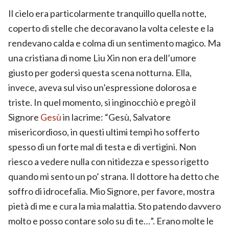
Il cielo era particolarmente tranquillo quella notte,
coperto di stelle che decoravano la volta celeste e la
rendevano calda e colma di un sentimento magico. Ma
una cristiana di nome Liu Xin non era dell’umore
giusto per godersi questa scena notturna. Ella,
invece, aveva sul viso un’espressione dolorosa e
triste. In quel momento, si inginocchiò e pregò il
Signore
Gesù
in lacrime: “Gesù, Salvatore
misericordioso, in questi ultimi tempi ho sofferto
spesso di un forte mal di testa e di vertigini. Non
riesco a vedere nulla con nitidezza e spesso rigetto
quando mi sento un po’ strana. Il dottore ha detto che
soffro di idrocefalia. Mio Signore, per favore, mostra
pietà di me e cura la mia malattia. Sto patendo davvero
molto e posso contare solo su di te…”. Erano molte le