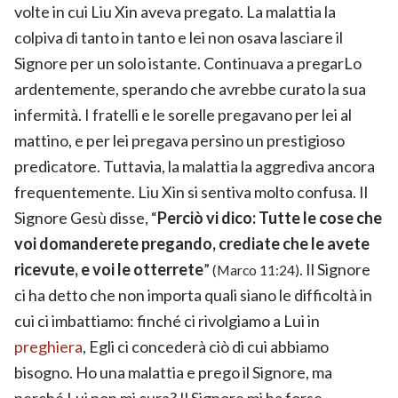
volte in cui Liu Xin aveva pregato. La malattia la
colpiva di tanto in tanto e lei non osava lasciare il
Signore per un solo istante. Continuava a pregarLo
ardentemente, sperando che avrebbe curato la sua
infermità. I fratelli e le sorelle pregavano per lei al
mattino, e per lei pregava persino un prestigioso
predicatore. Tuttavia, la malattia la aggrediva ancora
frequentemente. Liu Xin si sentiva molto confusa. Il
Signore Gesù disse, “
Perciò vi dico: Tutte le cose che
voi domanderete pregando, crediate che le avete
ricevute, e voi le otterrete
”
. Il Signore
(Marco 11:24)
ci ha detto che non importa quali siano le difficoltà in
cui ci imbattiamo: finché ci rivolgiamo a Lui in
preghiera
, Egli ci concederà ciò di cui abbiamo
bisogno. Ho una malattia e prego il Signore, ma
perché Lui non mi cura? Il Signore mi ha forse