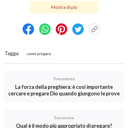
come te, pensavo che il Signore Gesù ci aveva
Mostra di più
promesso di donarci qualunque cosa per cui Lo
avessimo pregato, così ogni volta che mi imbattevo in
qualche difficoltà, pregavo immediatamente il
Signore e Gli chiedevo di creare per me un sentiero.
Dopo aver pregato, ero colma di gioia e di gratitudine
Tagga:
come pregare
per Lui quando ricevevo le Sue benedizioni, ma
quando non riuscivo a scorgere il Suo favore, mi
facevo inerte e fiacca. Fraintendevo il Signore e mi
Precedente
lamentavo del fatto che Egli non ascoltava le mie
La forza della preghiera: è così importante
preghiere. In passato non mi sembrava che questo
cercare e pregare Dio quando giungono le prove
fosse un comportamento sbagliato, ma un libro che ho
letto di recente mi ha permesso di accorgermi che tali
preghiere erano irragionevoli e non in accordo con la
Successiva
volontà di Dio”.
Qual è il modo più appropriato di pregare?