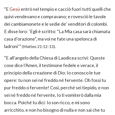
“E
Gesù
entrò nel tempio e cacciò fuori tutti quelli che
quivi vendevano e compravano; e rovesciò le tavole
dei cambiamonete e le sedie de’ venditori di colombi.
E disse loro: ‘Egli è scritto: “La Mia casa sarà chiamata
casa d’orazione”, ma voi ne fate una spelonca di
ladroni’”
.
(Matteo 21:12-13)
“E all’angelo della Chiesa di Laodicea scrivi: Queste
cose dice l’Amen, il testimone fedele e verace, il
principio della creazione di Dio: Io conosco le tue
opere: tu non sei né freddo né fervente. Oh fossi tu
pur freddo o fervente! Così, perché sei tiepido, e non
sei né freddo né fervente, Io ti vomiterò dalla mia
bocca. Poiché tu dici: Io son ricco, e mi sono
arricchito, e non ho bisogno di nulla e non sai che tu