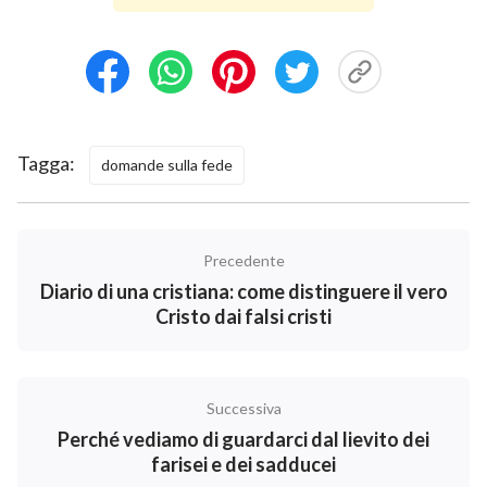
richiesta di Dio all’uomo. Non è così per coloro che
non accettano la nuova opera: essi sono fuori della
corrente dello Spirito Santo e la disciplina e il
rimprovero dello Spirito Santo non si applicano a loro.
Tutto il giorno, costoro vivono nella carne e nelle loro
Tagga:
domande sulla fede
menti, e tutto ciò che fanno è secondo la dottrina
prodotta dall’analisi e dalla ricerca dei loro cervelli.
Non sono queste le richieste della nuova opera dello
Precedente
Spirito Santo, né tanto meno è collaborazione con Dio.
Diario di una cristiana: come distinguere il vero
Coloro che non accettano la nuova opera di Dio sono
Cristo dai falsi cristi
privi della Sua presenza e, per di più, sprovvisti delle
benedizioni e della protezione di Dio. La maggior
parte delle loro parole e azioni si attiene alle passate
Successiva
richieste dell’opera dello Spirito Santo, che sono
Perché vediamo di guardarci dal lievito dei
dottrina, non verità. Tale dottrina e regola sono
farisei e dei sadducei