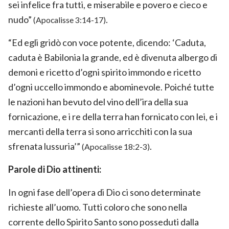
sei infelice fra tutti, e miserabile e povero e cieco e
nudo”
.
(Apocalisse 3:14-17)
“Ed egli gridò con voce potente, dicendo: ‘Caduta,
caduta è Babilonia la grande, ed è divenuta albergo di
demoni e ricetto d’ogni spirito immondo e ricetto
d’ogni uccello immondo e abominevole. Poiché tutte
le nazioni han bevuto del vino dell’ira della sua
fornicazione, e i re della terra han fornicato con lei, e i
mercanti della terra si sono arricchiti con la sua
sfrenata lussuria’”
.
(Apocalisse 18:2-3)
Parole di Dio attinenti:
In ogni fase dell’opera di Dio ci sono determinate
richieste all’uomo. Tutti coloro che sono nella
corrente dello Spirito Santo sono posseduti dalla