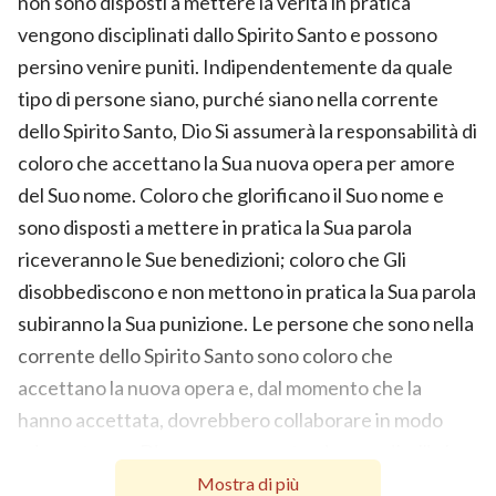
non sono disposti a mettere la verità in pratica
vengono disciplinati dallo Spirito Santo e possono
persino venire puniti. Indipendentemente da quale
tipo di persone siano, purché siano nella corrente
dello Spirito Santo, Dio Si assumerà la responsabilità di
coloro che accettano la Sua nuova opera per amore
del Suo nome. Coloro che glorificano il Suo nome e
sono disposti a mettere in pratica la Sua parola
riceveranno le Sue benedizioni; coloro che Gli
disobbediscono e non mettono in pratica la Sua parola
subiranno la Sua punizione. Le persone che sono nella
corrente dello Spirito Santo sono coloro che
accettano la nuova opera e, dal momento che la
hanno accettata, dovrebbero collaborare in modo
adeguato con Dio e non comportarsi come ribelli che
non adempiono al proprio dovere. Questa è la sola
Mostra di più