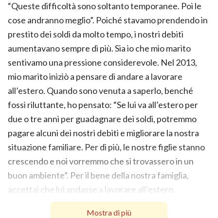
“Queste difficoltà sono soltanto temporanee. Poi le
cose andranno meglio”. Poiché stavamo prendendo in
prestito dei soldi da molto tempo, i nostri debiti
aumentavano sempre di più. Sia io che mio marito
sentivamo una pressione considerevole. Nel 2013,
mio marito iniziò a pensare di andare a lavorare
all’estero. Quando sono venuta a saperlo, benché
fossi riluttante, ho pensato: “Se lui va all’estero per
due o tre anni per guadagnare dei soldi, potremmo
pagare alcuni dei nostri debiti e migliorare la nostra
situazione familiare. Per di più, le nostre figlie stanno
crescendo e noi vorremmo che si trovassero in un
buon ambiente”. Per il bene della nostra famiglia,
accettai che lui andasse a lavorare all’estero.
Mio marito andò in Cambogia per tre anni. Durante
Mostra di più