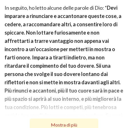
In seguito, ho letto alcune delle parole di Dio: “
Devi
imparare a rinunciare e accantonare queste cose, a
cedere, a raccomandare altri, a consentire loro di
spiccare. Non lottare furiosamente e non
affrettarti a trarre vantaggio non appena vai
incontro a un’occasione per metterti in mostra o
farti onore. Impara a tirarti indietro, ma non
ritardare il compimento del tuo dovere. Sii una
persona che svolge il suo dovere lontano dai
riflettori e non si mette in mostra davanti agli altri.
Più rinunci e accantoni, più il tuo cuore sarà in pace e
più spazio si aprirà al suo interno, e più migliorerà la
tua condizione. Più lotti e competi, più tenebrosa
sarà la tua condizione; provare per credere. Se vuoi
rovesciare questo genere di situazione, se vuoi non
Mostra di più