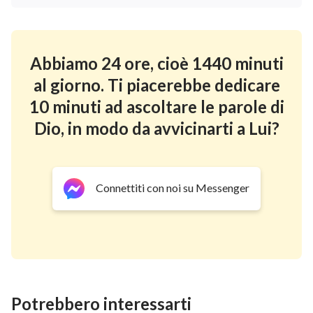
io sono disposto ad essere una persona poco
conosciuta. Sono grato a Dio per avermi salvato!
"
Letture del giorno
" condividerne di più:
Abbiamo 24 ore, cioè 1440 minuti
al giorno. Ti piacerebbe dedicare
Sul fatto che tutti svolgano la loro funzione
10 minuti ad ascoltare le parole di
Dio, in modo da avvicinarti a Lui?
Connettiti con noi su Messenger
Potrebbero interessarti