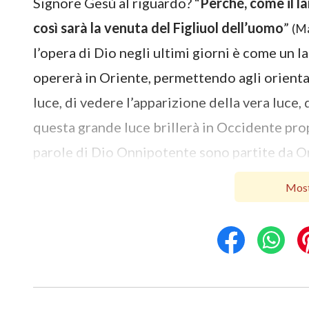
Signore Gesù al riguardo? “
Perché, come il l
così sarà la venuta del Figliuol dell’uomo
”
(M
l’opera di Dio negli ultimi giorni è come un l
opererà in Oriente, permettendo agli orienta
luce, di vedere l’apparizione della vera luce, 
questa grande luce brillerà in Occidente pro
parole di Dio Onnipotente sono partite da Ori
sono diffuse in Occidente. Quando sono state
Most
Onnipotente? L’edizione cinese è stata pubblica
entro il 2007. L’edizione inglese è stata pro
Dio sono state online per tanti anni, eppure
consultate online per esaminarle? Non molte; 
che Egli ha pronunciato sono online da molt