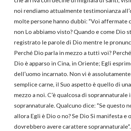
che arriva con decine di migliaia di santi, visi
noi rendiamo attualmente testimonianza all’op
molte persone hanno dubbi: “Voi affermate c
non Lo abbiamo visto? Quando e come Dio st
registrato le parole di Dio mentre le pronunc
Perché Dio parla in mezzo a tutti voi? Perch
Dio è apparso in Cina, in Oriente; Egli espri
dell’uomo incarnato. Non vi è assolutamente n
semplice carne, il Suo aspetto è quello di un
mezzo a noi. C’è qualcosa di soprannaturale i
soprannaturale. Qualcuno dice: “Se questo
allora Egli è Dio o no? Se Dio Si manifesta e 
dovrebbero avere carattere soprannaturale”. 