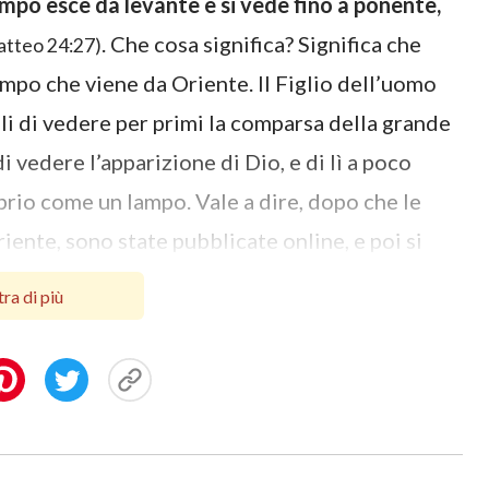
ampo esce da levante e si vede fino a ponente,
. Che cosa significa? Significa che
atteo 24:27)
ampo che viene da Oriente. Il Figlio dell’uomo
li di vedere per primi la comparsa della grande
di vedere l’apparizione di Dio, e di lì a poco
prio come un lampo. Vale a dire, dopo che le
ente, sono state pubblicate online, e poi si
 pubblicate online le parole di Dio
ra di più
ta online tra gli inizi del 2005 e, al più tardi,
babilmente messa online nel 2010. Le parole di
 quante persone del mondo religioso le hanno
pochissime lo fanno. La via di Dio e le parole
o tempo. Ormai le persone hanno visto che le