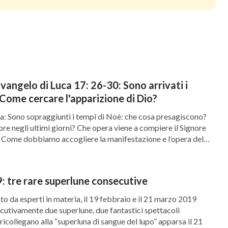
uta di Dio, e invece lo condanna ciecamente,
 testimonianza alla venuta di Dio sono eretici
ersone che non hanno accettato l’opera di Dio
trofe e moriranno tra gli spasimi della loro
rsone delle comunità religiose sono sospettose
angelo di Luca 17: 26-30: Sono arrivati i
ppare a noi? Perché Egli Si nasconde da noi?
 Come cercare l'apparizione di Dio?
o: “Quando verrò in segreto a svolgere la Mia
: Sono sopraggiunti i tempi di Noè: che cosa presagiscono?
ore negli ultimi giorni? Che opera viene a compiere il Signore
 persone”? Che cosa ha detto Dio? “
Che se tu non
i? Come dobbiamo accogliere la manifestazione e l’opera del
 a quale ora verrò su di te
”
.
raggiunti i tempi di Noè: che cosa presagiscono? Quando
(Apocalisse 3:3)
tà ai tempi di Noè, tutti sanno […]
ocalisse. Pertanto, se noi, quali credenti nel
: tre rare superlune consecutive
monianza che “lo sposo è arrivato; il Signore è
 da esperti in materia, il 19 febbraio e il 21 marzo 2019
nte né accettiamo l’opera di Dio degli ultimi
utivamente due superlune, due fantastici spettacoli
ricollegano alla “superluna di sangue del lupo” apparsa il 21
 moriamo nella nostra punizione, non possiamo