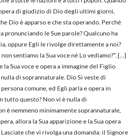
bile a tutte le nazioni e a tutti i popoli. Quando
era di giudizio di Dio degli ultimi giorni,
he Dio è apparso e che sta operando. Perché
a pronunciando le Sue parole? Qualcuno ha
ia, oppure Egli le rivolge direttamente a noi?
é non sentiamo la Sua voce né Lo vediamo?”. […]
me la Sua voce e opera a immagine del Figlio
ulla di soprannaturale. Dio Si veste di
a persona comune, ed Egli parla e opera in
n tutto questo? Non vi è nulla di
 non è nemmeno minimamente soprannaturale,
opera, allora la Sua apparizione e la Sua opera
Lasciate che vi rivolga una domanda: il Signore