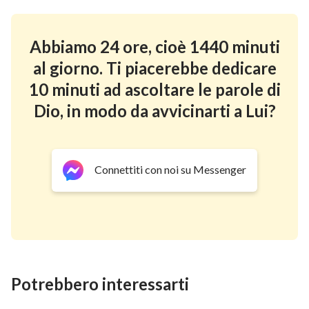
cadaveri,giocattoli di Satana e figli dell'inferno.
Come potranno allora contemplare Dio?
”.
Abbiamo 24 ore, cioè 1440 minuti
Lettura consigliata:
al giorno. Ti piacerebbe dedicare
10 minuti ad ascoltare le parole di
Un’esperienza di fede: un cattolico trova il
Dio, in modo da avvicinarti a Lui?
percorso per liberarsi dal peccato
Spezzone del film “Dal trono scorre l’acqua
della vita” – Chi è che da la vita eterna
Connettiti con noi su Messenger
all’uomo?
Potrebbero interessarti