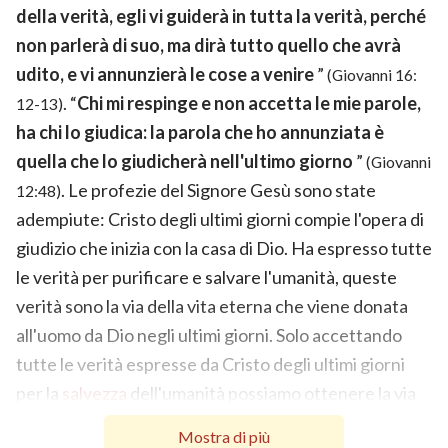
della verità, egli vi guiderà in tutta la verità, perché
non parlerà di suo, ma dirà tutto quello che avrà
udito, e vi annunzierà le cose a venire
”
(Giovanni 16:
. “
Chi mi respinge e non accetta le mie parole,
12-13)
ha chi lo giudica: la parola che ho annunziata è
quella che lo giudicherà nell'ultimo giorno
”
(Giovanni
. Le profezie del Signore Gesù sono state
12:48)
adempiute: Cristo degli ultimi giorni compie l'opera di
giudizio che inizia con la casa di Dio. Ha espresso tutte
le verità per purificare e salvare l'umanità, queste
verità sono la via della vita eterna che viene donata
all'uomo da Dio negli ultimi giorni. Solo accettando
tutte le verità espresse da Cristo degli ultimi giorni
per la
salvezza
dell'umanità possiamo ottenere la via
della vita eterna. Proprio come dice Dio, “
Il Cristo
Mostra di più