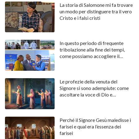
possiamo parlare un po’?”. Per salvare la faccia,
La storia di Salomone mi fa trovare
promisi malvolentieri.
un modo per distinguere tra il vero
Cristo e i falsi cristi
In questo periodo di frequente
tribolazione alla fine dei tempi,
come possiamo accogliere il
ritorno del Signore?
Le profezie della venuta del
Signore si sono adempiute: come
ascoltare la voce di Dio e
accogliere il Signore
Il pomeriggio successivo, sorella Wang venne a
trovarmi con uno stralcio di giornale pubblicato a
Hong Kong e un libro contenente le parole di Dio. Mi
Perché il Signore Gesù maledisse i
farisei e qual era l’essenza dei
mostrò il giornale, dicendo: “Le parole di Dio sono
farisei
state pubblicate sul giornale e diffuse in vari paesi.