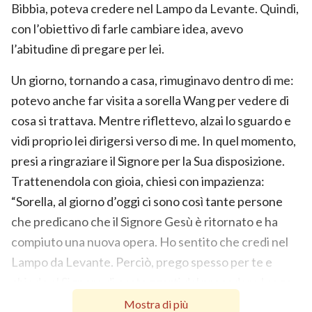
Bibbia, poteva credere nel Lampo da Levante. Quindi,
con l’obiettivo di farle cambiare idea, avevo
l’abitudine di pregare per lei.
Un giorno, tornando a casa, rimuginavo dentro di me:
potevo anche far visita a sorella Wang per vedere di
cosa si trattava. Mentre riflettevo, alzai lo sguardo e
vidi proprio lei dirigersi verso di me. In quel momento,
presi a ringraziare il Signore per la Sua disposizione.
Trattenendola con gioia, chiesi con impazienza:
“Sorella, al giorno d’oggi ci sono così tante persone
che predicano che il Signore Gesù è ritornato e ha
compiuto una nuova opera. Ho sentito che credi nel
Lampo da Levante. Perciò, prego spesso per te e
chiedo al Signore di proteggerti dal procedere lungo
una strada sbagliata”. Allora, lei sorrise e disse:
Mostra di più