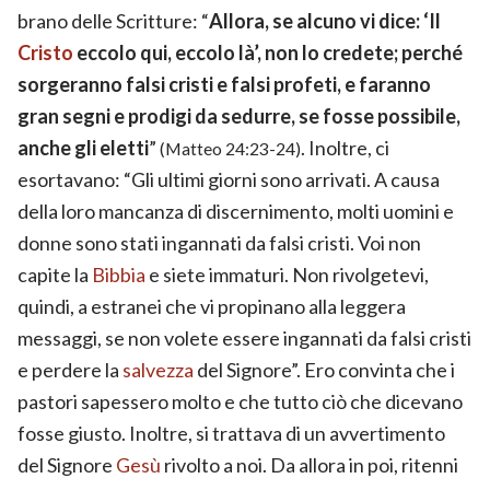
brano delle Scritture: “
Allora, se alcuno vi dice: ‘Il
Cristo
eccolo qui, eccolo là’, non lo credete; perché
sorgeranno falsi cristi e falsi profeti, e faranno
gran segni e prodigi da sedurre, se fosse possibile,
anche gli eletti
”
. Inoltre, ci
(Matteo 24:23-24)
esortavano: “Gli ultimi giorni sono arrivati. A causa
della loro mancanza di discernimento, molti uomini e
donne sono stati ingannati da falsi cristi. Voi non
capite la
Bibbia
e siete immaturi. Non rivolgetevi,
quindi, a estranei che vi propinano alla leggera
messaggi, se non volete essere ingannati da falsi cristi
e perdere la
salvezza
del Signore”. Ero convinta che i
pastori sapessero molto e che tutto ciò che dicevano
fosse giusto. Inoltre, si trattava di un avvertimento
del Signore
Gesù
rivolto a noi. Da allora in poi, ritenni