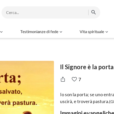
Testimonianze di fede
Vita spirituale
Il Signore è la porta
7
Io son la porta; se uno entr
uscirà, e troverà pastura.
(G
Immagini evangeliche 