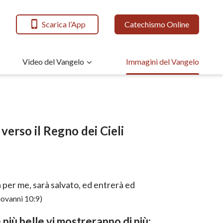
Scarica l’App
Catechismo Online
Video del Vangelo
Immagini del Vangelo
 verso il Regno dei Cieli
a per me, sarà salvato, ed entrerà ed
iovanni 10:9)
più belle vi mostreranno di più: