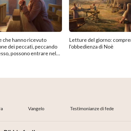
e che hanno ricevuto
Letture del giorno: compr
one dei peccati, peccando
l'obbedienza di Noè
sso, possono entrare nel
Cieli?
ra
Vangelo
Testimonianze di fede