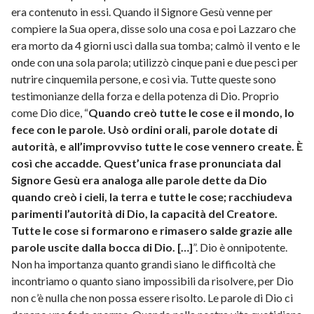
era contenuto in essi. Quando il Signore Gesù venne per
compiere la Sua opera, disse solo una cosa e poi Lazzaro che
era morto da 4 giorni uscì dalla sua tomba; calmò il vento e le
onde con una sola parola; utilizzò cinque pani e due pesci per
nutrire cinquemila persone, e così via. Tutte queste sono
testimonianze della forza e della potenza di Dio. Proprio
come Dio dice, “
Quando creò tutte le cose e il mondo, lo
fece con le parole. Usò ordini orali, parole dotate di
autorità, e all’improvviso tutte le cose vennero create. È
così che accadde. Quest’unica frase pronunciata dal
Signore Gesù era analoga alle parole dette da Dio
quando creò i cieli, la terra e tutte le cose; racchiudeva
parimenti l’autorità di Dio, la capacità del Creatore.
Tutte le cose si formarono e rimasero salde grazie alle
parole uscite dalla bocca di Dio. […]
”. Dio è onnipotente.
Non ha importanza quanto grandi siano le difficoltà che
incontriamo o quanto siano impossibili da risolvere, per Dio
non c’è nulla che non possa essere risolto. Le parole di Dio ci